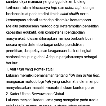
sumber daya manusia yang unggul dalam bidang
keilmuan Islam, khususnya
fiqh
dan
ushul fiqh
, dengan
landasan kuat pada tradisi ilmiah
salaf shalih
serta
kemampuan adaptif terhadap dinamika kontemporer.
Melalui penguasaan metodologi, keterampilan penelitian,
kapasitas edukatif, dan kompetensi pengabdian
masyarakat, lulusan diharapkan mampu berkontribusi
secara nyata dalam berbagai sektor pendidikan,
penelitian, dan pelayanan keagamaan, baik di tingkat
nasional maupun global. Adapun penjabarannya sebagai
berikut:
1. Ahli
Fiqh
yang Kontekstual
Lulusan memiliki pemahaman tentang
fiqh
dan
ushul fiqh
,
menguasai metodologi
fiqh
yang sistematis dan mampu
menyelesaikan masalah-masalah hukum kontemporer.
2. Kader Ulama Berwawasan Global
Lulusan menjadi kader ulama yang mengakar pada tradisi