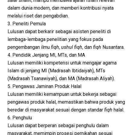
salaf shalih
, mampu membawa ajaran Islam relevan
dalam dunia modern, dan memberi kontribusi nyata
melalui riset dan pengabdian.
3. Peneliti Pemula
Lulusan dapat berkarir sebagai asisten peneliti di
lembaga-lembaga penelitian yang fokus pada
pengembangan ilmu
fiqh
,
ushul fiqh
, dan
fiqh
Nusantara.
4. Pendidik Jenjang MI, MTs, dan MA
Lulusan memiliki kompetensi untuk mengajar agama
Islam di jenjang MI (Madrasah Ibtidaiyah), MTs
(Madrasah Tsanawiyah), dan MA (Madrasah Aliyah).
5. Pengawas Jaminan Produk Halal
Lulusan memiliki kemampuan untuk bekerja sebagai
pengawas produk halal, memastikan bahwa produk yang
beredar di masyarakat sesuai dengan standar
fiqh
halal.
6. Penghulu
Lulusan dapat berperan sebagai penghulu dalam
masyarakat, memimpin prosesi pernikahan sesuai