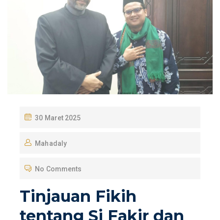
P
30 Maret 2025
O
Mahadaly
S
T
No Comments
E
D
Tinjauan Fikih
O
tentang Si Fakir dan
N