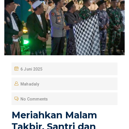
P
6 Juni 2025
O
Mahadaly
S
T
No Comments
E
D
Meriahkan Malam
O
Takbir, Santri dan
N