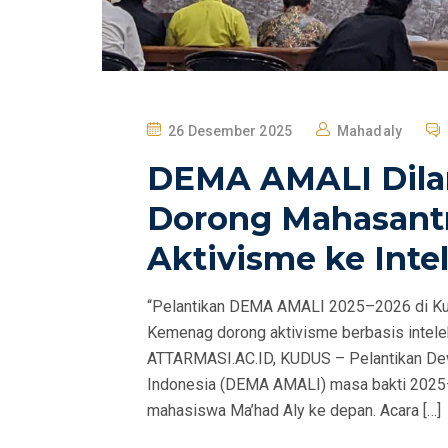
P
26 Desember 2025
Mahadaly
O
DEMA AMALI Dila
S
T
Dorong Mahasantri
E
Aktivisme ke Intel
D
O
“Pelantikan DEMA AMALI 2025–2026 di Kud
N
Kemenag dorong aktivisme berbasis intel
ATTARMASI.AC.ID, KUDUS – Pelantikan De
Indonesia (DEMA AMALI) masa bakti 2025
mahasiswa Ma’had Aly ke depan. Acara […]