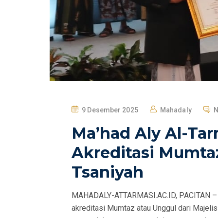
P
9 Desember 2025
Mahadaly
N
O
Ma’had Aly Al-Tar
S
T
Akreditasi Mumta
E
Tsaniyah
D
O
MAHADALY-ATTARMASI.AC.ID, PACITAN – Ma’
N
akreditasi Mumtaz atau Unggul dari Majeli