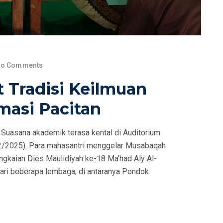
o Comments
 Tradisi Keilmuan
masi Pacitan
asana akademik terasa kental di Auditorium
12/2025). Para mahasantri menggelar Musabaqah
angkaian Dies Maulidiyah ke-18 Ma’had Aly Al-
 dari beberapa lembaga, di antaranya Pondok