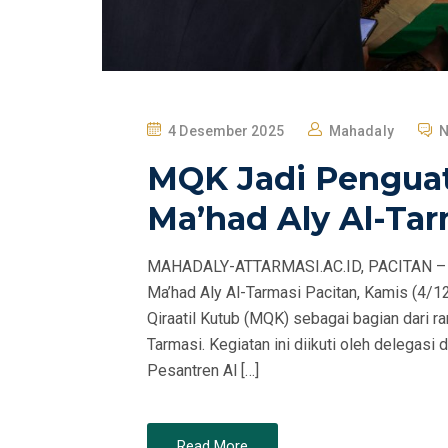
P
4 Desember 2025
Mahadaly
N
O
MQK Jadi Penguat
S
T
Ma’had Aly Al-Tar
E
D
MAHADALY-ATTARMASI.AC.ID, PACITAN – Su
O
Ma’had Aly Al-Tarmasi Pacitan, Kamis (4/
N
Qiraatil Kutub (MQK) sebagai bagian dari r
Tarmasi. Kegiatan ini diikuti oleh delegasi
Pesantren Al […]
Read More