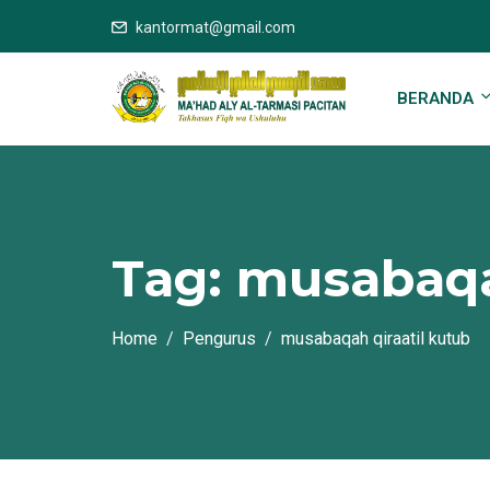
kantormat@gmail.com
BERANDA
Tag:
musabaqah
Home
Pengurus
musabaqah qiraatil kutub