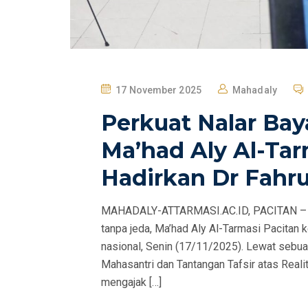
P
17 November 2025
Mahadaly
O
Perkuat Nalar Baya
S
T
Ma’had Aly Al-Tar
E
Hadirkan Dr Fahru
D
O
MAHADALY-ATTARMASI.AC.ID, PACITAN – Di
N
tanpa jeda, Ma’had Aly Al-Tarmasi Pacitan 
nasional, Senin (17/11/2025). Lewat sebuah
Mahasantri dan Tantangan Tafsir atas Reali
mengajak […]