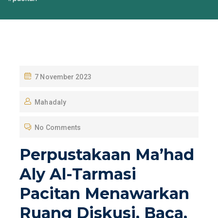
P
7 November 2023
O
Mahadaly
S
T
No Comments
E
D
Perpustakaan Ma’had
O
Aly Al-Tarmasi
N
Pacitan Menawarkan
Ruang Diskusi, Baca,