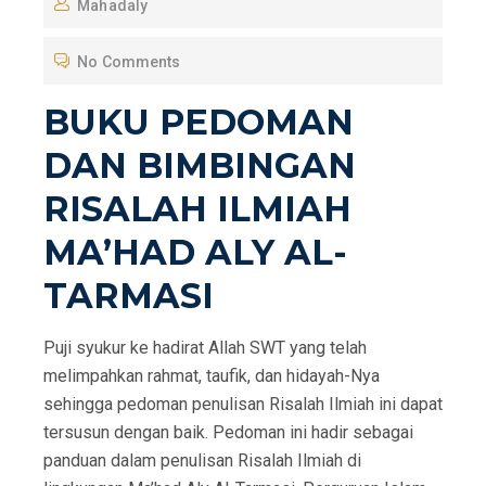
Mahadaly
S
T
No Comments
E
D
BUKU PEDOMAN
O
DAN BIMBINGAN
N
RISALAH ILMIAH
MA’HAD ALY AL-
TARMASI
Puji syukur ke hadirat Allah SWT yang telah
melimpahkan rahmat, taufik, dan hidayah-Nya
sehingga pedoman penulisan Risalah Ilmiah ini dapat
tersusun dengan baik. Pedoman ini hadir sebagai
panduan dalam penulisan Risalah Ilmiah di