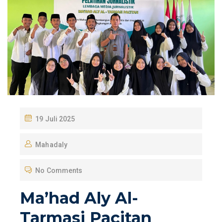
P
19 Juli 2025
O
Mahadaly
S
T
No Comments
E
D
Ma’had Aly Al-
O
Tarmasi Pacitan
N