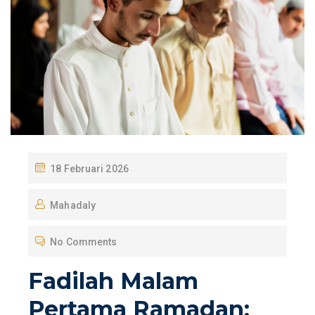
P
18 Februari 2026
O
Mahadaly
S
T
No Comments
E
D
Fadilah Malam
O
Pertama Ramadan:
N