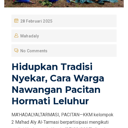
P
28 Februari 2025
O
Mahadaly
S
T
No Comments
E
D
Hidupkan Tradisi
O
Nyekar, Cara Warga
N
Nawangan Pacitan
Hormati Leluhur
MA’HADALYALTARMASI, PACITAN—KKM kelompok
2 Ma’had Aly Al-Tarmasi berpartisipasi mengikuti