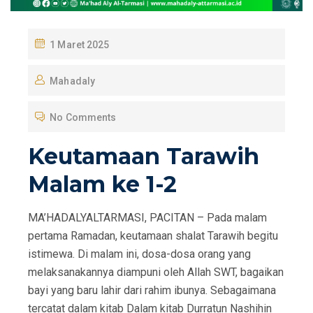
P
1 Maret 2025
O
Mahadaly
S
T
No Comments
E
D
Keutamaan Tarawih
O
Malam ke 1-2
N
MA’HADALYALTARMASI, PACITAN – Pada malam
pertama Ramadan, keutamaan shalat Tarawih begitu
istimewa. Di malam ini, dosa-dosa orang yang
melaksanakannya diampuni oleh Allah SWT, bagaikan
bayi yang baru lahir dari rahim ibunya. Sebagaimana
tercatat dalam kitab Dalam kitab Durratun Nashihin