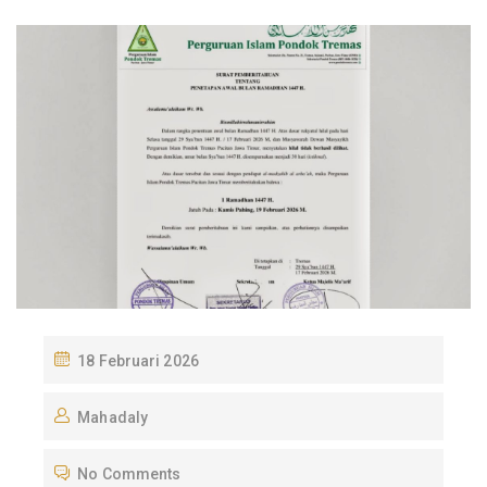
P
18 Februari 2026
O
Mahadaly
S
T
No Comments
E