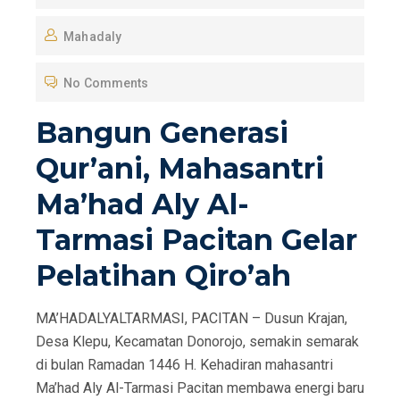
O
Mahadaly
S
T
No Comments
E
D
Bangun Generasi
O
Qur’ani, Mahasantri
N
Ma’had Aly Al-
Tarmasi Pacitan Gelar
Pelatihan Qiro’ah
MA’HADALYALTARMASI, PACITAN – Dusun Krajan,
Desa Klepu, Kecamatan Donorojo, semakin semarak
di bulan Ramadan 1446 H. Kehadiran mahasantri
Ma’had Aly Al-Tarmasi Pacitan membawa energi baru