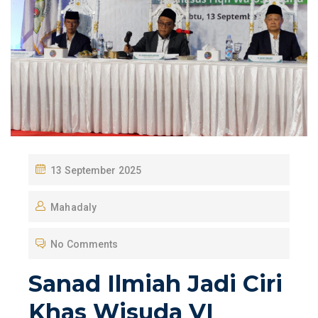
P
13 September 2025
O
Mahadaly
S
T
No Comments
E
D
Sanad Ilmiah Jadi Ciri
O
Khas Wisuda VI
N