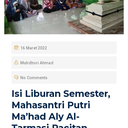
P
16 Maret 2022
O
Muhdhori Ahmad
S
T
No Comments
E
D
Isi Liburan Semester,
O
Mahasantri Putri
N
Ma’had Aly Al-
Tarmasi Pacitan