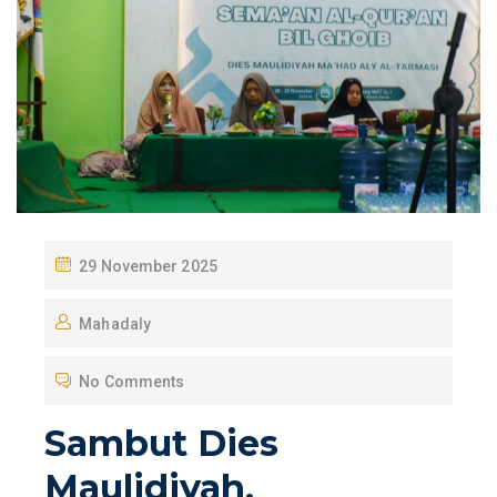
P
29 November 2025
O
Mahadaly
S
T
No Comments
E
D
Sambut Dies
O
Maulidiyah,
N