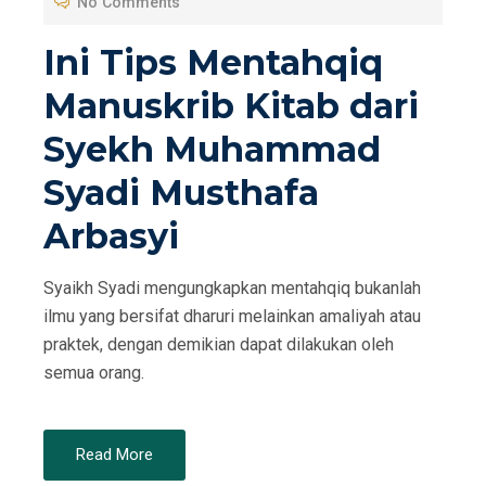
No Comments
E
D
Ini Tips Mentahqiq
O
Manuskrib Kitab dari
N
Syekh Muhammad
Syadi Musthafa
Arbasyi
Syaikh Syadi mengungkapkan mentahqiq bukanlah
ilmu yang bersifat dharuri melainkan amaliyah atau
praktek, dengan demikian dapat dilakukan oleh
semua orang.
Read More