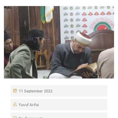
P
11 September 2022
O
Yusuf Arifai
S
T