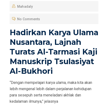
O
Mahadaly
S
T
No Comments
E
D
Hadirkan Karya Ulama
O
Nusantara, Lajnah
N
Turats Al-Tarmasi Kaji
Manuskrip Tsulasiyat
Al-Bukhori
“Dengan mempelajari karya ulama, maka kita akan
lebih mengenal lebih dalam perjalanan kehidupan
para sesepuh serta meneladani akhlak dan
kedalaman ilmunya,” jelasnya