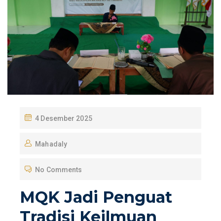
P
4 Desember 2025
O
Mahadaly
S
T
No Comments
E
D
MQK Jadi Penguat
O
Tradisi Keilmuan
N