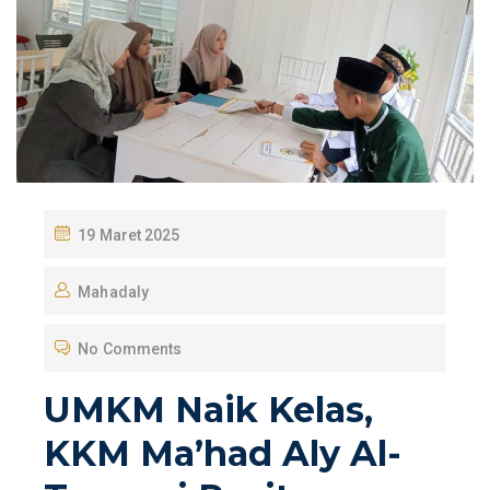
P
19 Maret 2025
O
Mahadaly
S
T
No Comments
E
D
UMKM Naik Kelas,
O
KKM Ma’had Aly Al-
N