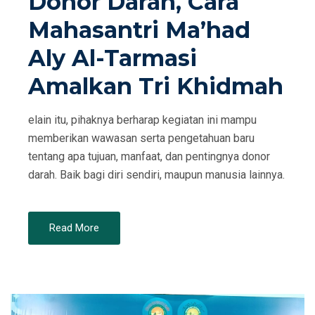
Donor Darah, Cara
O
Mahasantri Ma’had
N
Aly Al-Tarmasi
Amalkan Tri Khidmah
elain itu, pihaknya berharap kegiatan ini mampu
memberikan wawasan serta pengetahuan baru
tentang apa tujuan, manfaat, dan pentingnya donor
darah. Baik bagi diri sendiri, maupun manusia lainnya.
Read More