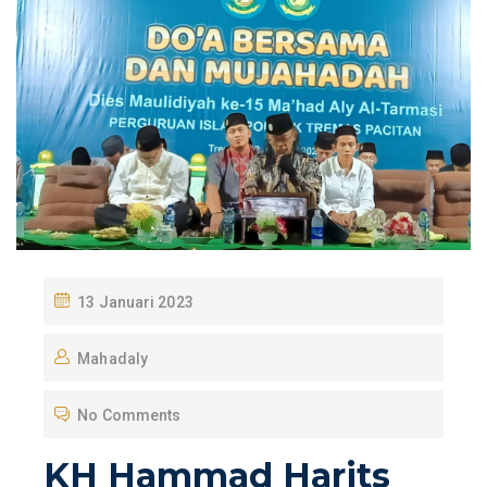
P
13 Januari 2023
O
Mahadaly
S
T
No Comments
E
D
KH Hammad Harits
O