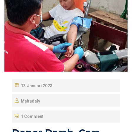
P
13 Januari 2023
O
Mahadaly
S
T
1 Comment
E
D