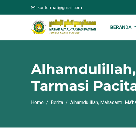
kantormat@gmail.com
BERANDA
Alhamdulillah,
Tarmasi Pacit
Home
Berita
Alhamdulillah, Mahasantri Ma’h