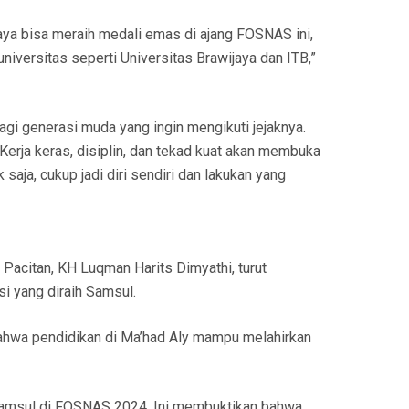
saya bisa meraih medali emas di ajang FOSNAS ini,
iversitas seperti Universitas Brawijaya dan ITB,”
gi generasi muda yang ingin mengikuti jejaknya.
Kerja keras, disiplin, dan tekad kuat akan membuka
saja, cukup jadi diri sendiri dan lakukan yang
 Pacitan, KH Luqman Harits Dimyathi, turut
 yang diraih Samsul.
bahwa pendidikan di Ma’had Aly mampu melahirkan
amsul di FOSNAS 2024. Ini membuktikan bahwa