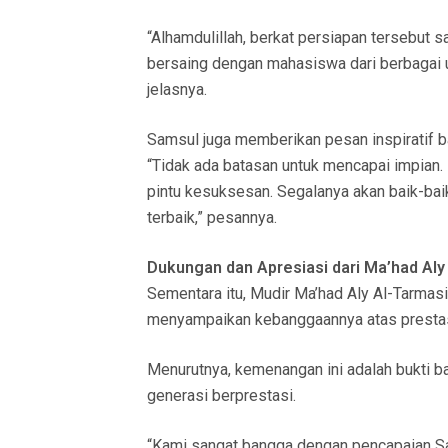
“Alhamdulillah, berkat persiapan tersebut 
bersaing dengan mahasiswa dari berbagai un
jelasnya.
Samsul juga memberikan pesan inspiratif ba
“Tidak ada batasan untuk mencapai impian. 
pintu kesuksesan. Segalanya akan baik-baik 
terbaik,” pesannya.
Dukungan dan Apresiasi dari Ma’had Aly
Sementara itu, Mudir Ma’had Aly Al-Tarmasi
menyampaikan kebanggaannya atas prestasi
Menurutnya, kemenangan ini adalah bukti 
generasi berprestasi.
“Kami sangat bangga dengan pencapaian S