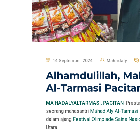
P
14 September 2024
Mahadaly
O
Alhamdulillah, Ma
S
T
Al-Tarmasi Pacita
E
D
MA’HADALYALTARMASI, PACITAN
-Presta
O
seorang mahasantri
Ma’had Aly Al-Tarmasi 
N
dalam ajang
Festival Olimpiade Sains Nasi
Utara.