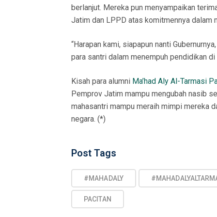
berlanjut. Mereka pun menyampaikan teri
Jatim dan LPPD atas komitmennya dalam me
“Harapan kami, siapapun nanti Gubernurnya, 
para santri dalam menempuh pendidikan di pe
Kisah para alumni
Ma’had Aly Al-Tarmasi Pa
Pemprov Jatim mampu mengubah nasib sese
mahasantri mampu meraih mimpi mereka d
negara. (*)
Post
Post Tags
Tags
#MAHADALY
#MAHADALYALTARM
PACITAN