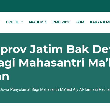
PROFIL
AKADEMIK
PMB 2026
SDM
KARYA ILM
prov Jatim Bak D
gi Mahasantri Ma’h
an
ewa Penyelamat Bagi Mahasantri Ma’had Aly Al-Tarmasi Pacita