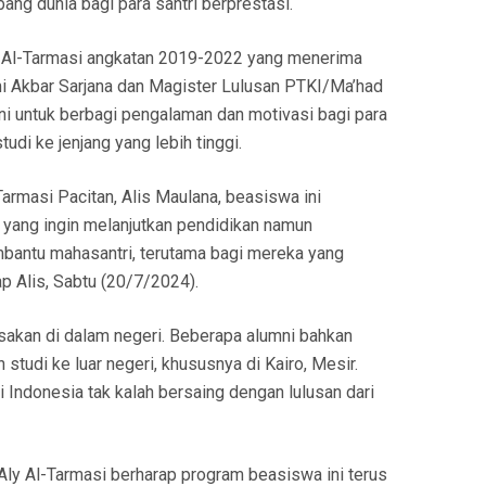
ang dunia bagi para santri berprestasi.
y Al-Tarmasi angkatan 2019-2022 yang menerima
hmi Akbar Sarjana dan Magister Lulusan PTKI/Ma’had
mni untuk berbagi pengalaman dan motivasi bagi para
tudi ke jenjang yang lebih tinggi.
armasi Pacitan, Alis Maulana, beasiswa ini
 yang ingin melanjutkan pendidikan namun
mbantu mahasantri, terutama bagi mereka yang
p Alis, Sabtu (20/7/2024).
asakan di dalam negeri. Beberapa alumni bahkan
studi ke luar negeri, khususnya di Kairo, Mesir.
Indonesia tak kalah bersaing dengan lulusan dari
Aly Al-Tarmasi berharap program beasiswa ini terus