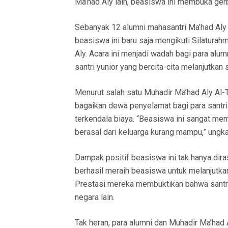
Ma’had Aly lain, beasiswa ini membuka gerb
Sebanyak 12 alumni mahasantri Ma’had Al
beasiswa ini baru saja mengikuti Silatura
Aly. Acara ini menjadi wadah bagi para alu
santri yunior yang bercita-cita melanjutkan s
Menurut salah satu Muhadir Ma’had Aly Al-T
bagaikan dewa penyelamat bagi para santri
terkendala biaya. “Beasiswa ini sangat me
berasal dari keluarga kurang mampu,” ungka
Dampak positif beasiswa ini tak hanya dir
berhasil meraih beasiswa untuk melanjutkan 
Prestasi mereka membuktikan bahwa santri 
negara lain.
Tak heran, para alumni dan Muhadir Ma’had 