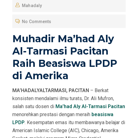
Mahadaly
S
T
No Comments
E
D
Muhadir Ma’had Aly
O
Al-Tarmasi Pacitan
N
Raih Beasiswa LPDP
di Amerika
MA’HADALYALTARMASI, PACITAN
– Berkat
konsisten mendalami ilmu turats, Dr. Ali Mufron,
salah satu dosen di
Ma’had Aly Al-Tarmasi
Pacitan
menorehkan prestasi dengan meraih
beasiswa
LPDP
. Kesempatan emas itu membawanya belajar di
American Islamic College (AIC), Chicago, Amerika