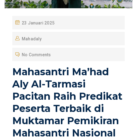
P
23 Januari 2025
O
Mahadaly
S
T
No Comments
E
D
Mahasantri Ma’had
O
Aly Al-Tarmasi
N
Pacitan Raih Predikat
Peserta Terbaik di
Muktamar Pemikiran
Mahasantri Nasional