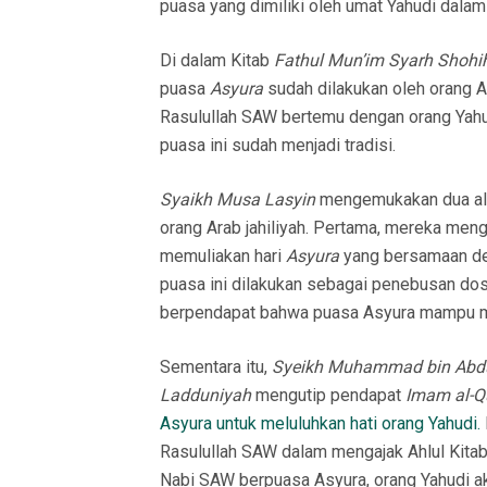
puasa yang dimiliki oleh umat Yahudi dalam
Di dalam Kitab
Fathul Mun’im Syarh Shohi
puasa
Asyura
sudah dilakukan oleh orang Ar
Rasulullah SAW bertemu dengan orang Yahud
puasa ini sudah menjadi tradisi.
Syaikh Musa Lasyin
mengemukakan dua ala
orang Arab jahiliyah. Pertama, mereka meng
memuliakan hari
Asyura
yang bersamaan de
puasa ini dilakukan sebagai penebusan dosa
berpendapat bahwa puasa Asyura mampu m
Sementara itu,
Syeikh Muhammad bin Abdu
Ladduniyah
mengutip pendapat
Imam al-Q
Asyura untuk meluluhkan hati orang Yahudi.
Rasulullah SAW dalam mengajak Ahlul Kitab
Nabi SAW berpuasa Asyura, orang Yahudi 