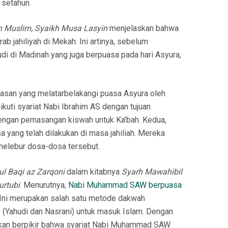
 setahun.
h Muslim, Syaikh Musa Lasyin
menjelaskan bahwa
ab jahiliyah di Mekah. Ini artinya, sebelum
i di Madinah yang juga berpuasa pada hari Asyura,
san yang melatarbelakangi puasa Asyura oleh
ikuti syariat Nabi Ibrahim AS dengan tujuan
ngan pemasangan kiswah untuk Ka’bah. Kedua,
 yang telah dilakukan di masa jahiliah. Mereka
elebur dosa-dosa tersebut.
l Baqi az Zarqoni
dalam kitabnya
Syarh Mawahibil
urtubi
. Menurutnya,
Nabi Muhammad SAW berpuasa
Ini merupakan salah satu metode dakwah
 (Yahudi dan Nasrani) untuk masuk Islam. Dengan
akan berpikir bahwa syariat Nabi Muhammad SAW