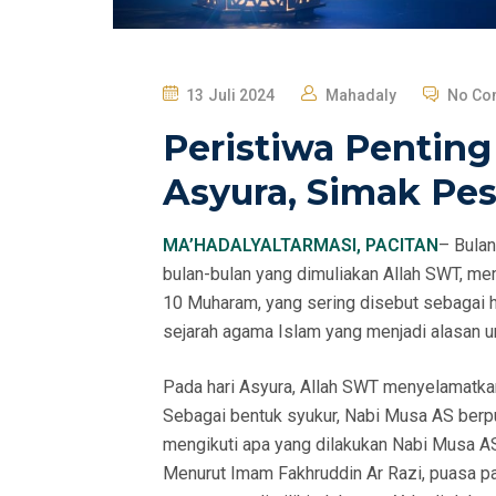
P
13 Juli 2024
Mahadaly
No Co
O
Peristiwa Penting
S
T
Asyura, Simak Pe
E
D
MA’HADALYALTARMASI, PACITAN
– Bulan
O
bulan-bulan yang dimuliakan Allah SWT, mem
N
10 Muharam, yang sering disebut sebagai ha
sejarah agama Islam yang menjadi alasan u
Pada hari Asyura, Allah SWT menyelamatkan
Sebagai bentuk syukur, Nabi Musa AS berpua
mengikuti apa yang dilakukan Nabi Musa A
Menurut Imam Fakhruddin Ar Razi, puasa 