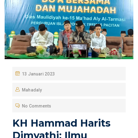
P
13 Januari 2023
O
Mahadaly
S
T
No Comments
E
D
KH Hammad Harits
O
Dimyathi: Ilmu
N