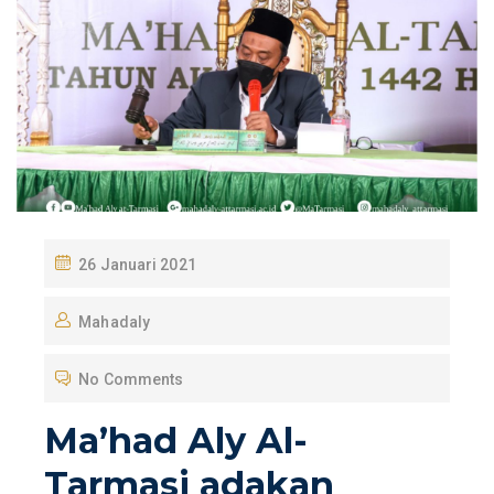
P
26 Januari 2021
O
Mahadaly
S
T
No Comments
E
D
Ma’had Aly Al-
O
Tarmasi adakan
N