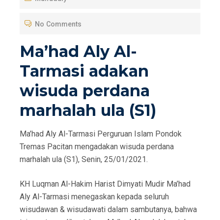
T
No Comments
E
D
Ma’had Aly Al-
O
Tarmasi adakan
N
wisuda perdana
marhalah ula (S1)
Ma’had Aly Al-Tarmasi Perguruan Islam Pondok
Tremas Pacitan mengadakan wisuda perdana
marhalah ula (S1), Senin, 25/01/2021.
KH Luqman Al-Hakim Harist Dimyati Mudir Ma’had
Aly Al-Tarmasi menegaskan kepada seluruh
wisudawan & wisudawati dalam sambutanya, bahwa