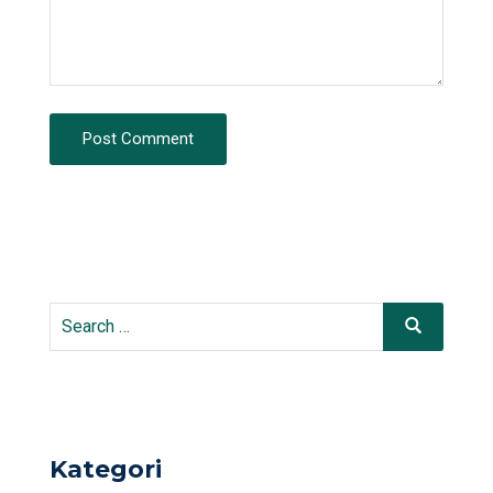
Post Comment
Search
Search
for:
Kategori