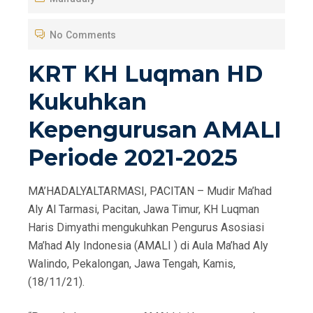
T
No Comments
E
D
KRT KH Luqman HD
O
Kukuhkan
N
Kepengurusan AMALI
Periode 2021-2025
MA’HADALYALTARMASI, PACITAN – Mudir Ma’had
Aly Al Tarmasi, Pacitan, Jawa Timur, KH Luqman
Haris Dimyathi mengukuhkan Pengurus Asosiasi
Ma’had Aly Indonesia (AMALI ) di Aula Ma’had Aly
Walindo, Pekalongan, Jawa Tengah, Kamis,
(18/11/21).