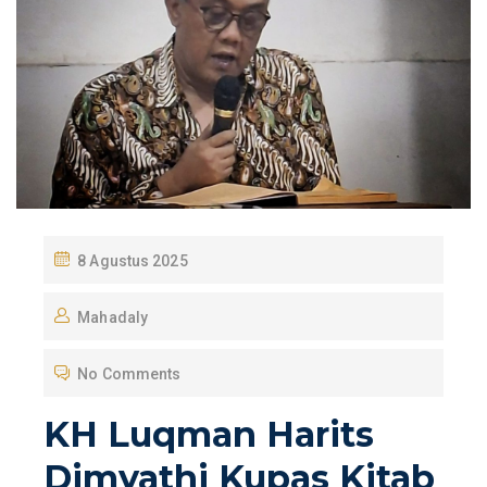
P
8 Agustus 2025
O
Mahadaly
S
T
No Comments
E
D
KH Luqman Harits
O
Dimyathi Kupas Kitab
N