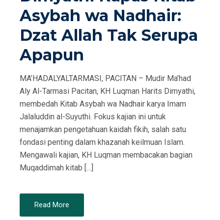
Asybah wa Nadhair:
Dzat Allah Tak Serupa
Apapun
MA’HADALYALTARMASI, PACITAN – Mudir Ma’had
Aly Al-Tarmasi Pacitan, KH Luqman Harits Dimyathi,
membedah Kitab Asybah wa Nadhair karya Imam
Jalaluddin al-Suyuthi. Fokus kajian ini untuk
menajamkan pengetahuan kaidah fikih, salah satu
fondasi penting dalam khazanah keilmuan Islam.
Mengawali kajian, KH Luqman membacakan bagian
Muqaddimah kitab […]
Read More